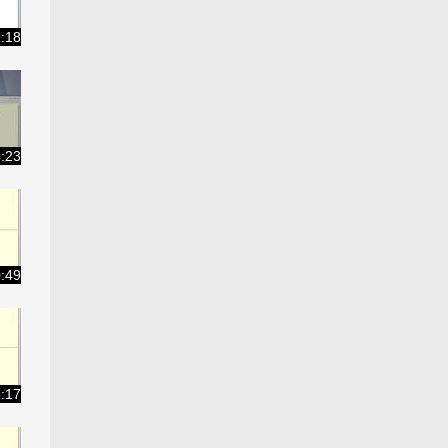
9:18
4:23
0:49
6:17