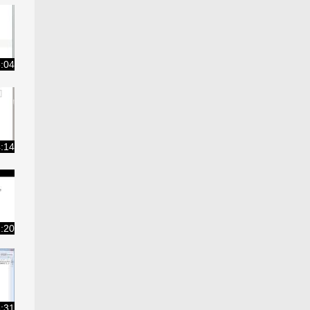
6:04
4:14
:20
:31