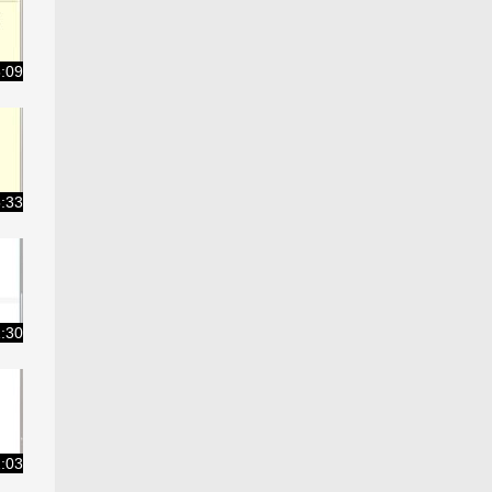
8:09
5:33
1:30
2:03