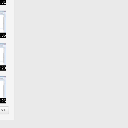
:31
:35
:29
:26
<<