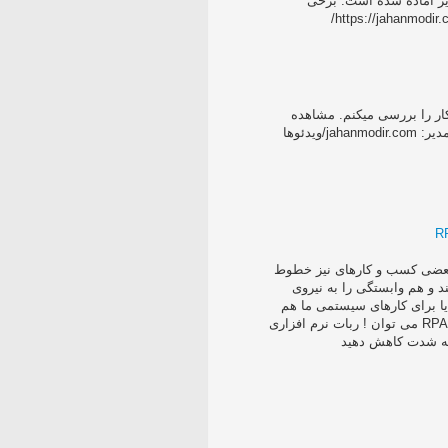
وسط تیم جهان مدیر آماده شده است. برخی
‫در این ویدیو به طور خلاصه‬ ‫مدیریت فرآیند کسب‌و‌کار را بررسی میکنم‬‬‬. مشاهده
ويدئوها
 بعضی کسب و کارهای نیز خطوط
د و هم وابستگی را به نیروی
یا برای کارهای سیستمی ما هم
میتواند چنین اقدامات انجام داد؟ پاسخ بله است با RPA می توان ! ربات نرم افزاری