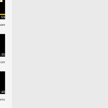
:59
are/
:35
.com
:48
pms/