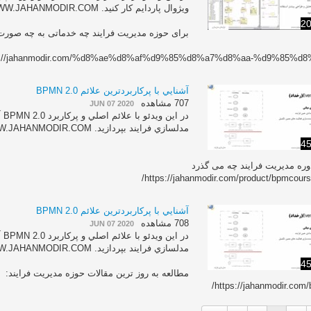
ويژوال پاردايم کار کنيد. WWW.JAHANMODIR.COM
20
برای حوزه مدیریت فرایند چه خدماتی به چه صورت
s://jahanmodir.com/%d8%ae%d8%af%d9%85%d8%a7%d8%aa-%d9%85%d8%
آشنايي با پرکاربردترين علائم BPMN 2.0
707 مشاهده
JUN 07 2020
در 
مدلسازي فرايند بپردازيد. WWW.JAHANMODIR.COM
45
وره مدیریت فرایند چه می گذرد
https://jahanmodir.com/product/bpmcours
آشنايي با پرکاربردترين علائم BPMN 2.0
708 مشاهده
JUN 07 2020
در 
مدلسازي فرايند بپردازيد. WWW.JAHANMODIR.COM
45
مطالعه به روز ترین مقالات حوزه مدیریت فرایند:
https://jahanmodir.com/b