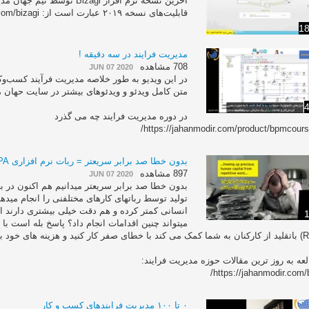
آخرین نسخه نرم افزار Bizagi ت
قابلیت‌های نسخه ۲۰۱۹ عبارت است از: https://jahanmodir.com/bizagi/
18
مدیریت فرایند در سه دقیقه !
708 مشاهده
JUN 07 2020
متن کامل ویدئو و ویدئوهای بیشتر در سایت حهان مدیر: jahanmodir.com/
4
در دوره مدیریت فرایند چه می گذرد
https://jahanmodir.com/product/bpmcours
بدون خطا صد برابر سریعتر = ربات نرم افزاری RPA
897 مشاهده
JUN 07 2020
بدون خطا صد برابر سریعتر میدانیم هم اکنون در
تولید توسط رباتهای کارهای مختلفنی را انجام میدهن
انسانی کمتر کرده و هم دقت خیلی بیشتری دارند ا
1
عه به روز ترین مقالات حوزه مدیریت فرایند:
https://jahanmodir.com/b
۰ تا ۱۰۰ مدیریت فرایندهای کسب و کار