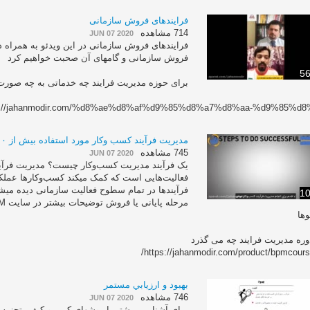
فرایندهای فروش سازمانی
714 مشاهده
JUN 07 2020
فرایندهای فروش سازمانی در این ویدئو به همراه دکت
فروش سازمانی و گامهای آن صحبت خواهیم کرد
56
برای حوزه مدیریت فرایند چه خدماتی به چه صورت
s://jahanmodir.com/%d8%ae%d8%af%d9%85%d8%a7%d8%aa-%d9%85%d8%
مدیریت فرآیند کسب وکار مورد استفاده بیش از ۱۰۰۰۰۰ شرکت
745 مشاهده
JUN 07 2020
یک فرآیند مدیریت کسب‌‬‫
10
وها
وره مدیریت فرایند چه می گذرد
https://jahanmodir.com/product/bpmcours
بهبود و ارزيابي مستمر
746 مشاهده
JUN 07 2020
براي آشنايي بيبشتر با روشهاي کمي و کيفي تجزيه و 