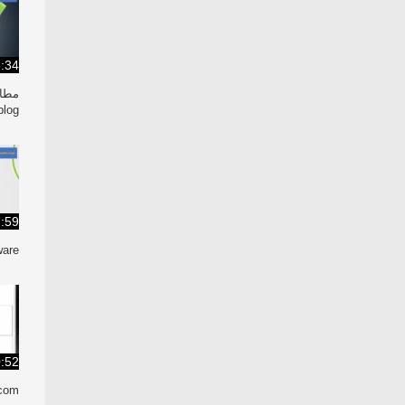
:34
مطال
log/
:59
are/
:52
.com