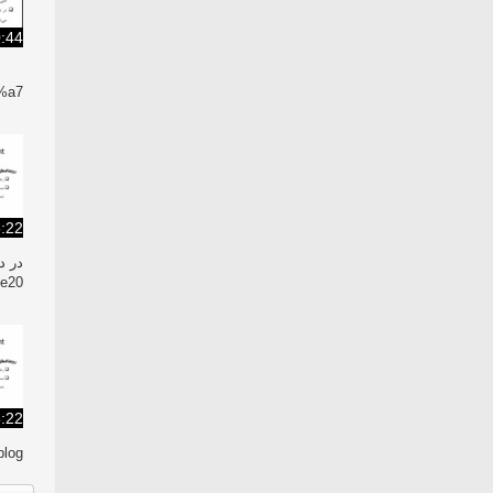
:44
a7/
:22
در د
e20/
:22
log/