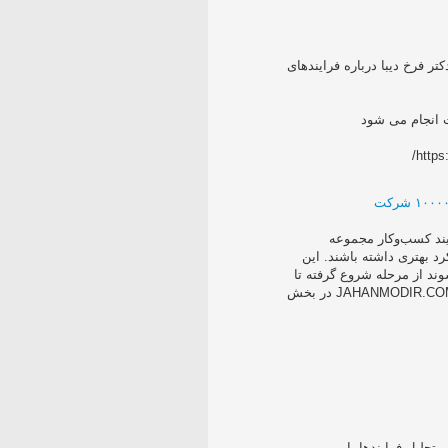
ر فرخ دیبا درباره فرایندهای
 انجام می شود
http
و‌کار چیست؟ مدیریت فرآیند کسب‌و‌کار مجموعه
فعالیت‌هایی است‬ ‫که کمک میکند کسب‌وکار‌ها عملکرد بهتری داشته باشند‬. ‫این
فرآیند‌ها در تمام سطوح فعالیت سازمانی دیده میشوند‬ ‫از مرحله شروع گرفته تا
مرحله پایانی یا فروش‬ توضیحات بیشتر در سایت JAHANMODIR.COM در بخش
تحليل فرايندها با