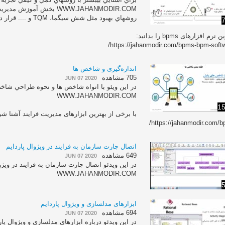
WWW.JAHANMODIR.COM بخش آمو
روشهاي بهبود مثل شش سيگما، TQM و .... قرار داده شده است.
7
نرم افزارهای bpms را بدانید:
https://jahanmodir.com/bpms-bpm-softw
اندازه‌گیری و شاخص ها
705 مشاهده
JUN 07 2020
در اين ويئو با انواه شاخص ها و نحوه طراحي شا
WWW.JAHANMODIR.COM
15
با برخی از بهترین ابزارهای مدیریت فرایند آشنا شو
https://jahanmodir.com/b
اتصال چارت سازمان به فرايند در ويژوال پاردايم
649 مشاهده
JUN 07 2020
در اين ويدئو اتصال چارت سازمان به فرايند در ويژو
WWW.JAHANMODIR.COM
5
ابزارهای مدلسازی و ويژوال پاردايم
694 مشاهده
JUN 07 2020
در اين ويدئو درباره ابزارهای مدلسازی و ويژوال پا