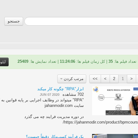
جستجو
تعداد فیلم ها:
35
| کل زمان فیلم ها:
11:24:06
| تعداد نمایش ها:
25409
آپلو
<
1
2
>
>>
مرتب کردن
ابزار"RPA" چگونه کار میکند
702 مشاهده
JUN 07 2020
‫"RPA" میتواند در وظایف ‫اجرایی بر پ
سایت jahanmodir.com
1
در دوره مدیریت فرایند چه می گذرد
https://jahanmodir.com/product/bpmcours
یک فرآیند کسب‌وکار دقیقاً چیست؟‬‬‬