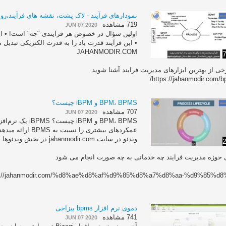
نمودارهای فرآیند - لاک پشت، نقشه های فرآیند،رون
719 مشاهده
JUN 07 2020
اولین سؤال در خصوص هر فرآیندی "چه" است! • این
• این فرآیند قدرت باد را به قدرت الکتریکی تبدیل
JAHANMODIR.COM
7
رخی از بهترین ابزارهای مدیریت فرایند آشنا شوید
https://jahanmodir.com/b
‫BPM، BPMS و iBPM چیست؟‬‬
707 مشاهده
JUN 07 2020
ویدئو در سایت jahanmodir.com در بخش ویدئوها می باشد.
2
 حوزه مدیریت فرایند چه خدماتی به چه صورت انجام می شود
s://jahanmodir.com/%d8%ae%d8%af%d9%85%d8%a7%d8%aa-%d9%85%d8%
دموی نرم افزار bpms بیزاجی
741 مشاهده
JUN 07 2020