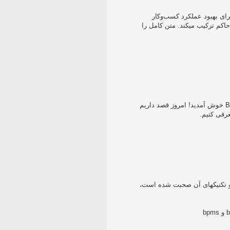
مدیریت فرآیند کسب‌وکار یک رویکرد فرآیند محور برای بهبود عملکرد کسب‌وکار
است‬‬‬‬ ‫که تکنولوژی اطلاعات را‬‬ ‫با روش‌شناسی‌های حاکم ترکیب میکند‬‬.‬‬ متن کامل را
به معرفی ترسیم فرآیند‬ ‫با استفاده از اشکال BPMN خوش آمدید!‬‬‬ ‫امروز قصد داریم
B و همچنین ابزارها و تکنیکهای آن صحبت شده است،