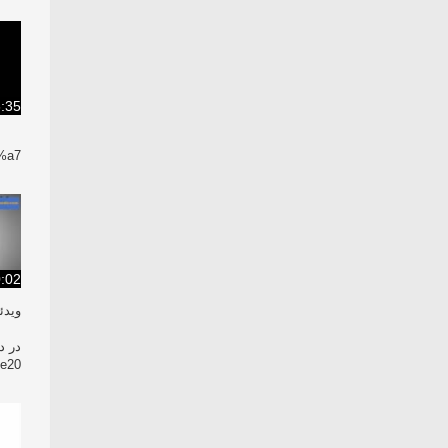
:35
a7/
:02
ویدئ
در د
e20/