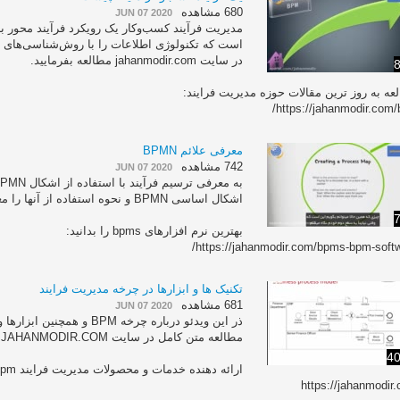
680 مشاهده
JUN 07 2020
‬‬‫
در سایت jahanmodir.com مطالعه بفرمایید.
8
عه به روز ترین مقالات حوزه مدیریت فرایند:
https://jahanmodir.com/b
معرفی علائم BPMN
742 مشاهده
JUN 07 2020
اشکال اساسی BPMN‬ ‫و نحوه استفاده از آنها را معرفی کنیم‬.‬‬
7
بهترین نرم افزارهای bpms را بدانید:
https://jahanmodir.com/bpms-bpm-softw
تکنیک ها و ابزارها در چرخه مدیریت فرایند
681 مشاهده
JUN 07 2020
ذر این ویدئو درباره چرخه PM
مطالعه متن کامل در سایت JAHANMODIR.COM
40
ارائه دهنده خدمات و محصولات مدیریت فرایند bpm و bpms
https://jahanmodir