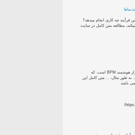
دنماها
 فرآیند چه کاری انجام میدهد؟
 میکند، مطالعه متن کامل در سایت
‫BPM، BPMS و iBPM چیست؟‬‬ ‫iBPMS یک نرم‌افزار هوشمند BPM است‬. ‫که
عمکرد‌های بیشتری را نسبت به BPMS ارائه میدهد‬. ‫به طور مثال، ... متن کامل این
http