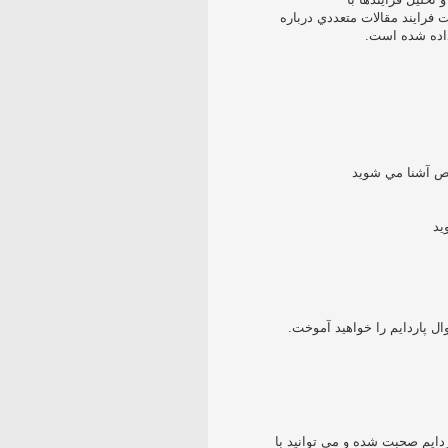
زش مديريت فرايند مقالات متعددي درباره
خص آشنا مي شويد
ید
ال پاردايم را خواهيد آموخت.
ردايم صحبت شده و مي توانيد با