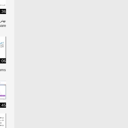
:36
بهترین 
are/
:06
pms/
:45