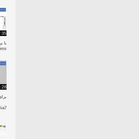
:35
با ب
pms/
:28
برای
a7/