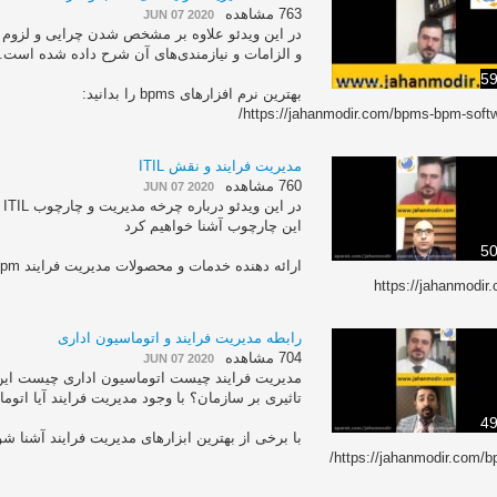
763 مشاهده
JUN 07 2020
در این ویدئو علاوه بر مشخص شدن چرایی و لزوم مد
و الزامات و نیازمند‌ی‌های آن شرح داده شده است.
59
بهترین نرم افزارهای bpms را بدانید:
https://jahanmodir.com/bpms-bpm-softw
مدیریت فرایند و نقش ITIL
760 مشاهده
JUN 07 2020
در
این چارچوب آشنا خواهیم کرد
50
ارائه دهنده خدمات و محصولات مدیریت فرایند bpm و bpms
https://jahanmodir
رابطه مدیریت فرایند و اتوماسیون اداری
704 مشاهده
JUN 07 2020
مدیریت فرایند چیست اتوماسیون اداری چیست این چ
تاثیری بر سازمان؟ با وجود مدیریت فرایند آیا اتو
49
با برخی از بهترین ابزارهای مدیریت فرایند آشنا شو
https://jahanmodir.com/b