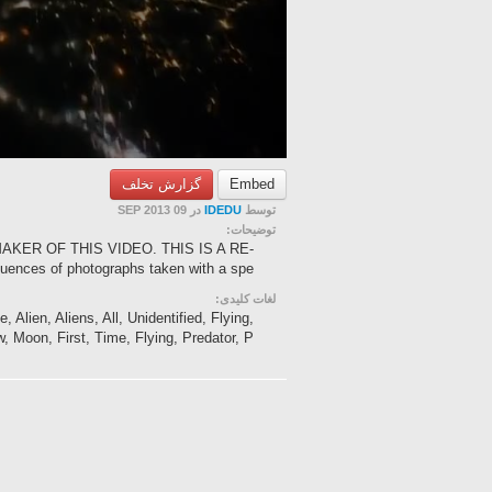
گزارش تخلف
Embed
در 09 SEP 2013
IDEDU
توسط
توضیحات:
AKER OF THIS VIDEO. THIS IS A RE-
es of photographs taken with a spe...
لغات کلیدی:
Alien, Aliens, All, Unidentified, Flying,
, Moon, First, Time, Flying, Predator, P...