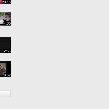
28:16
4:30
2:55
9:52