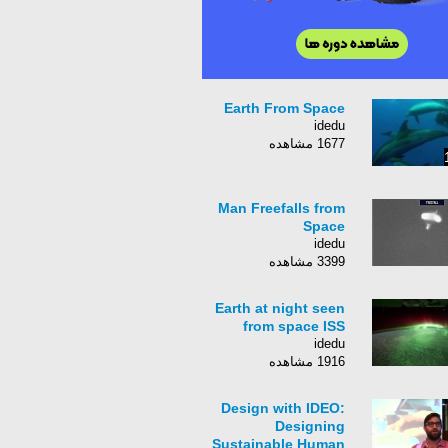
Earth From Space
idedu
1677 مشاهده
Man Freefalls from
Space
idedu
3399 مشاهده
Earth at night seen
from space ISS
idedu
1916 مشاهده
Design with IDEO:
Designing
Sustainable Human