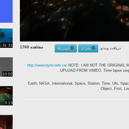
1:31:31
مشاهده 1760
دریافت ویدئو:
حجم کم
کیفیت بالا
http://www.bytecode.ca/
NOTE: I AM NOT THE ORIGINAL M
UPLOAD FROM VIMEO. Time lapse sequenc
10:02
Earth, NASA, International, Space, Station, Time, Ufo, Space, 
Object, First, Low
3:13