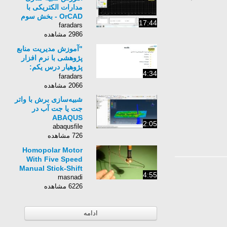
مدارات الکتریکی با
OrCAD - بخش سوم
17:44
faradars
2986 مشاهده
"آموزش مدیریت منابع
پژوهشی با نرم افزار
پژوهیار درس یکم:
4:34
معرفی کلی، ابزارها"
faradars
2066 مشاهده
شبیه‌سازی برش با واتر
جت یا جت آب در
ABAQUS
2:05
abaqusfile
726 مشاهده
Homopolar Motor
With Five Speed
Manual Stick-Shift
4:55
masnadi
6226 مشاهده
ادامه