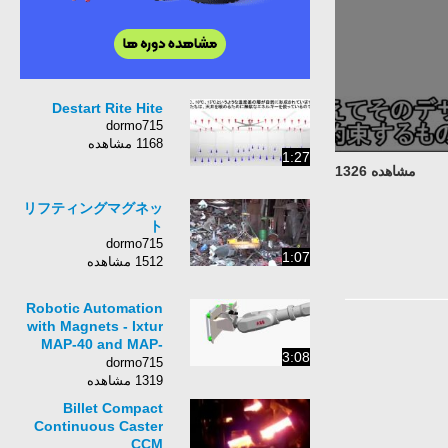
Destart Rite Hite
dormo715
1168 مشاهده
1:27
مشاهده 1326
リフティングマグネッ
ト
dormo715
1:07
1512 مشاهده
Robotic Automation
with Magnets - Ixtur
MAP-40 and MAP-
3:08
120R
dormo715
1319 مشاهده
Billet Compact
Continuous Caster
CCM