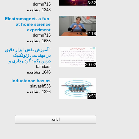
3:32
dormo715
1348 مشاهده
Electromagnet: a fun,
at home science
experiment
2:19
dormo715
1685 مشاهده
"آموزش نقش ابزار دقیق
در مهندسی ژئوتکنیک
درس یکم: گودبرداری و
20:02
شیب‌های طبیعی"
faradars
1646 مشاهده
Inductance basics
siavash533
1326 مشاهده
3:50
ادامه