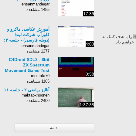
ehsanmandegar
1485 مشاهده
17:39
آموزش عکاسی ماکرو و
کلوزآپ شرکت لیندا
د ۱۰ زبان پرکاربرد جهان 👩‍🏫👨‍🏫🇬🇧🇫🇷🇩🇰🇪🇸🇩🇪🇮🇹🇱🇺🇹🇷🇺🇸🇷🇺🇮🇷 را با هدف کمک به
(دوبله فارسی) - جلسه ۳:
اهیم داد.
4:03
استفاده از بافت‌ها به جای
ehsanmandegar
اشیاء
1277 مشاهده
C4Droid SDL2 - 8bit
ZX Spectrum
Movement Game Test
0:58
mostafa70
1105 مشاهده
آنالیز ریاضی ۲ - جلسه ۱۱
maktabkhooneh
2400 مشاهده
1:37:38
ادامه