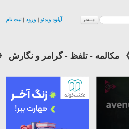
آپلود ویدئو
|
ورود
|
ثبت نام
جستجو
ش زبان انگلیسی در ۵۰ روز 》 مکالمه - تلفظ - گرامر و نگارش 《