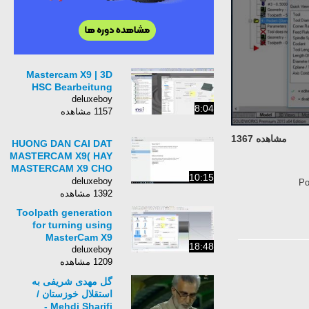
Mastercam X9 | 3D
HSC Bearbeitung
deluxeboy
8:04
1157 مشاهده
مشاهده 1367
HUONG DAN CAI DAT
MASTERCAM X9( HAY
MASTERCAM X9 CHO
10:15
SOLIDWORKS) TREN
deluxeboy
Po
WINDOW 10
1392 مشاهده
Toolpath generation
for turning using
MasterCam X9
18:48
deluxeboy
1209 مشاهده
گل مهدی شریفی به
استقلال خوزستان /
Mehdi Sharifi‏ -