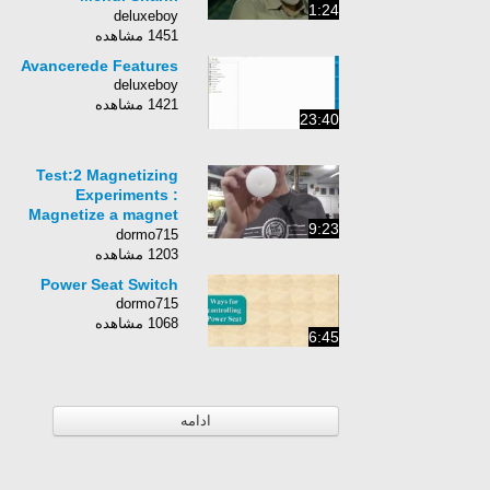
1:24
Sepahan 1-0
deluxeboy
Esteghlal Khuzestan
1451 مشاهده
Avancerede Features
deluxeboy
1421 مشاهده
23:40
Test:2 Magnetizing
Experiments :
Magnetize a magnet
9:23
Diametrically? (Air
dormo715
Core)
1203 مشاهده
Power Seat Switch
dormo715
1068 مشاهده
6:45
ادامه