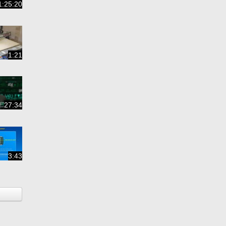
1:25:20
1:21
27:34
3:43