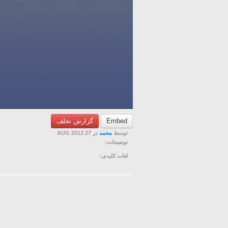
Embed
گزارش تخلف
توسط
محمد
در 27 AUG 2013
توضیحات:
لغات کلیدی: