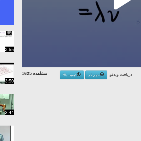
3:55
مشاهده 1625
دریافت ویدئو:
حجم کم
کیفیت بالا
3:50
2:44