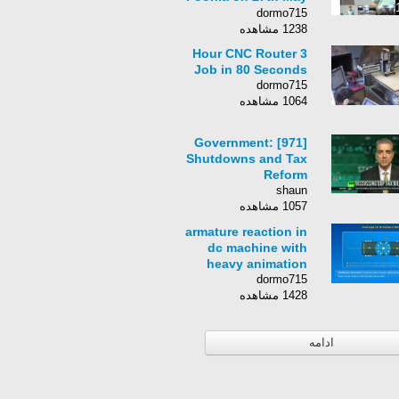
2013
dormo715
1238 مشاهده
3 Hour CNC Router
Job in 80 Seconds
dormo715
1064 مشاهده
[971] Government:
Shutdowns and Tax
Reform
shaun
1057 مشاهده
armature reaction in
dc machine with
heavy animation
dormo715
1428 مشاهده
ادامه