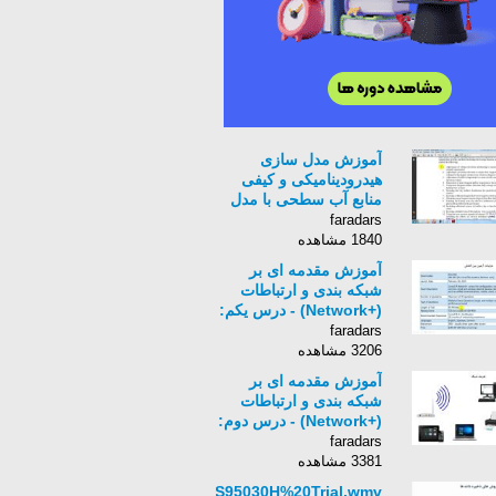
آموزش مدل سازی
هیدرودینامیکی و کیفی
منابع آب سطحی با مدل
CE-QUAL-W2 درس
faradars
ششم: پیش پردازش،
1840 مشاهده
کالیبراسیون دما و کیفیت
آموزش مقدمه ای بر
و تهیه خروجی های برنامه
شبکه بندی و ارتباطات
(+Network) - درس یکم:
معرفی دوره شبکه های
faradars
کامپیوتری
3206 مشاهده
آموزش مقدمه ای بر
شبکه بندی و ارتباطات
(+Network) - درس دوم:
تعریف شبکه،اجزای
faradars
آن،تقسیم بندی lan و
3381 مشاهده
wan
FVGIS95030H%20Trial.wmv