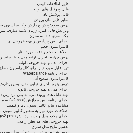
فایل اطلاعات کیفی
فایل پروفیل های اولیه
فایل پوشش باد
سایر فایل های ورودی
درس سوم: پیش پردازش و کالیبراسیون ح
ویرایش فایل کنترل (زمان شبیه سازی، شرای
چک بصری هندسه مخزن
اجرای پیش پردازش و تهیه خروجی آن
کالیبراسیون حجم
اطلاعات حجم و دقت مورد نظر
درس چهارم: اجرای اولیه مدل و کالیبراس
اجرای مدل و تهیه خروجی اولیه
تهیه فایل مورد نیاز برای کالیبراسیون سطح
اجرای برنامه Waterbalance
کالیبراسیون سطح آب
درس پنجم: اجرای نهایی مدل، پس پردازش (w2-post) و کالیبراسیون دما و کی
اجرای مدل و تهیه خروجی ثانویه
تهیه فایل های ورودی برنامه پس پردازش (w2-post)
اجرای برنامه پس پردازش (w2-post) به منظور کالیبراسیون
مشاهده نتایج کالیبراسیون دما و کیفیت
اطلاحات مورد نیاز به منظور کالیبراسیون د
اجرای مجدد مدل و پس پردازش (w2-post) به منظور تهیه خروجی نهایی
تهیه خروجی های مد نظر از مدل
تفسیر نتایج مدل سازی
درس ششم: پیش پردازش، کالیبراسیون دما 