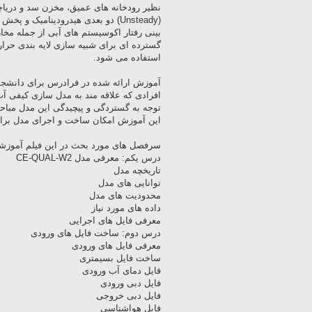
نظیر رودخانه های عمیق، مخزن سد و دریاچ
بینی رفتار اکوسیستم های آبی از جمله مخا
گسترده ای برای شبیه سازی لایه بندی حرار
استفاده می شود.
آموزش ارائه شده در فرادرس برای دانشجو
افرادی که علاقه مند به مدل سازی کیفی آ
توجه به گستردگی و پیچیدگی این مدل مبا
این آموزش امکان ساخت و اجرای مدل برای
سرفصل های مورد بحث در این فیلم آموزشی 
درس یکم: معرفی مدل CE-QUAL-W2
تاریخچه مدل
توانایی های مدل
محدودیت های مدل
داده های مورد نیاز
معرفی فایل های اجرایی
درس دوم: ساخت فایل های ورودی
معرفی فایل های ورودی
ساخت فایل بسیمتری
فایل دمای آب ورودی
فایل دبی ورودی
فایل دبی خروجی
فایل هواشناسی