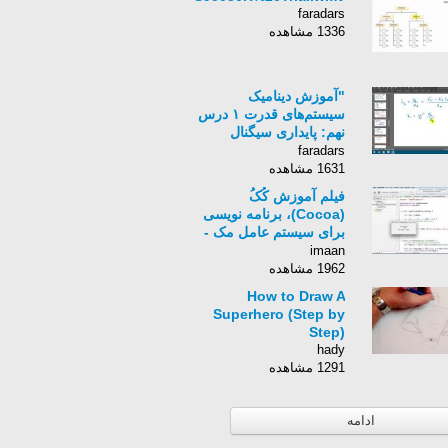
faradars
1336 مشاهده
"آموزش دینامیک
سیستم‌های قدرت ۱ درس
نهم: پایداری سیگنال
کوچک در سیستم‌های
faradars
قدرت و طراحی PSS
1631 مشاهده
(الف)"
فیلم آموزش کُکُ
(Cocoa)، برنامه نویسی
برای سیستم عامل مک -
زبان انگلیسی -بخش 38
imaan
1962 مشاهده
How to Draw A
Superhero (Step by
Step)
hady
1291 مشاهده
ادامه