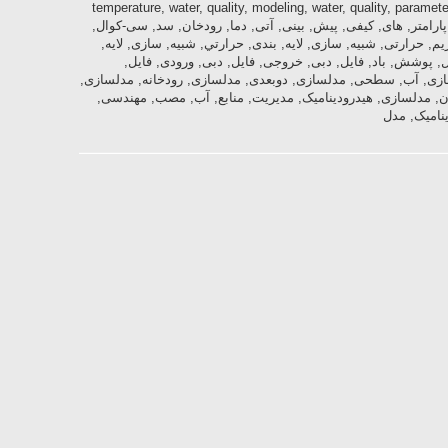
temperature, water, quality, modeling, water, quality, paramete
resources, management, waterbalan, پارامتر, های, کیفی, پیش, بینی, آتی, دما, رودخان, سد, سی-کوال,
م, حرارتی, شبیه, سازی, لایه, بندی, حرارتي, شبیه, سازی, لایه,
یل, پوشش, باد, فایل, دبی, خروجی, فایل, دبی, ورودی, فایل,
زی, آب, سطحی, مدلسازی, دوبعدی, مدلسازی, رودخانه, مدلسازی,
, مدلسازی, هیدرودینامیک, مدیریت, منابع, آب, مصب, مهندسی,
نامیک, مدل