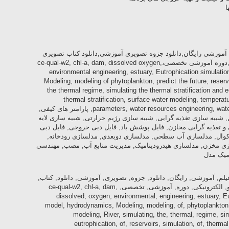
ا
م آموزشی رایگان,دانلود جزوه تصویری آموزشی,دانلود کتاب تصویری
آموزشی,آموزش غیر حضوری و الکترونیکی,دوره آموزشی تخصصی،ce-qual-w2, chl-a, dam, dissolved oxygen,
environmental engineering, estuary, Eutrophication simulat
Modeling, modeling of phytoplankton, predict the future, reservo
the thermal regime, simulating the thermal stratification and e
thermal stratification, surface water modeling, temperatu
parameters, water resources engineering, water resources management, waterbalance, پارامتر های کیفی,
 شبیه سازی تغذیه گرایی, شبیه سازی رژیم حرارتی, شبیه سازی لایه
 و تغذیه گرایی مخازن, فایل پوشش باد, فایل دبی خروجی, فایل دبی
وال, مدلسازی آب سطحی, مدلسازی دوبعدی, مدلسازی رودخانه,
ی مخزن, مدلسازی هیدرودینامیک, مدیریت منابع آب, مصب, مهندسی
میک مدل
یلم, آموزشی, رایگان, دانلود, جزوه, تصویری, آموزشی, دانلود, کتاب,
تصویری, آموزشی, آموزش, غیر, حضوری, و, الکترونیکی, دوره, آموزشی, تخصصی, ce-qual-w2, chl-a, dam,
dissolved, oxygen, environmental, engineering, estuary, E
model, hydrodynamics, Modeling, modeling, of, phytoplankton, pr
modeling, River, simulating, the, thermal, regime, simu
eutrophication, of, reservoirs, simulation, of, thermal