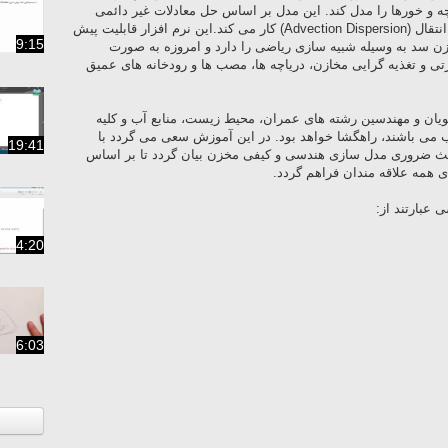
ه و خورها را مدل کند. این مدل بر اساس حل معادلات غیر دائمی
(Unsteady) دو بعدی هیدرودینامیک و پخش انتقال (Advection Dispersion) کار می کند.این نرم افزار قابلیت پیش
9:15
زن سد به وسیله شبیه سازی ریاضی را دارد و امروزه به صورت
تی و تغذیه گرایی مخازن، دریاچه ها، مصب ها و رودخانه های عمیق
یان و مهندسین رشته های عمران، محیط زیست، منابع آب و کلیه
ب می باشند، راهگشا خواهد بود. در این آموزش سعی می گردد با
19:41
حث ضروری مدل سازی هندسی و کیفی مخزن بیان گردد تا بر اساس
 همه علاقه مندان فراهم گردد.
عبارتند از:
4:20
6:03