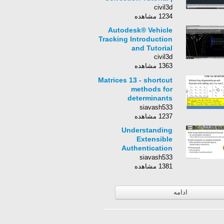
Course Chapter 4
civil3d
1234 مشاهده
Autodesk® Vehicle
Tracking Introduction
and Tutorial
civil3d
1363 مشاهده
Matrices 13 - shortcut
methods for
determinants
continued
siavash533
1237 مشاهده
Understanding
Extensible
Authentication
Protocol - CompTIA
siavash533
Network+ N10-005:
1381 مشاهده
5.3
ادامه