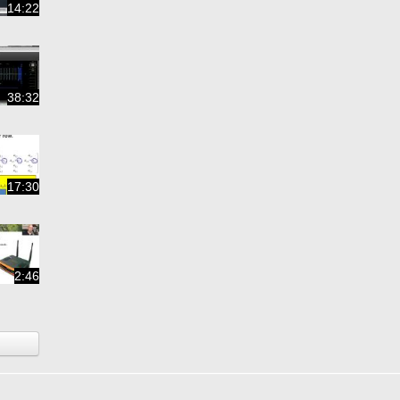
14:22
38:32
17:30
2:46