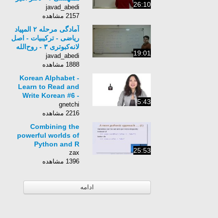
26:10
جعفری
javad_abedi
2157 مشاهده
آمادگی مرحله ۲ المپیاد
ریاضی - ترکیبیات - اصل
لانه‌کبوتری ۳ - روح‌الله
19:01
مهکام
javad_abedi
1888 مشاهده
Korean Alphabet -
Learn to Read and
Write Korean #6 -
5:43
Hangul Basic
gnetchi
Consonants ㅁ,ㅂ,ㅍ
2216 مشاهده
Combining the
powerful worlds of
Python and R
25:53
zax
1396 مشاهده
ادامه