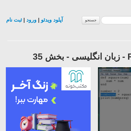
آپلود ویدئو
|
ورود
|
ثبت نام
جستجو