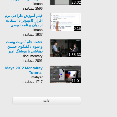
23:32
زبان انگلیسی
imaan
2596 مشاهده
فیلم آموزش طراحی نرم
افزار کامپیوتر با استفاده
از زبان برنامه نویسی
0:15
Python برای کامپیوتر-
imaan
زبان انگلیسی - بخش 33
1937 مشاهده
خشت خام / نوبت بیست
و سوم / گفتگوی حسین
دهباشی با هوشنگ امیر
1:58:33
احمدی
documentary
2091 مشاهده
Maya 2012 Mentalray
Tutorial
mahyar
11:01
1717 مشاهده
ادامه