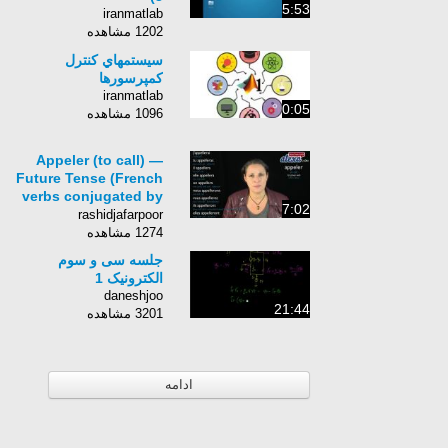
5:53
iranmatlab
1202 مشاهده
سيستمهاي كنترل
كمپرسورها
iranmatlab
0:05
1096 مشاهده
Appeler (to call) —
Future Tense (French
verbs conjugated by
7:02
Learn French With
rashidjafarpoor
Alexa)
1274 مشاهده
جلسه سی و سوم
الکترونیک 1
daneshjoo
21:44
3201 مشاهده
ادامه