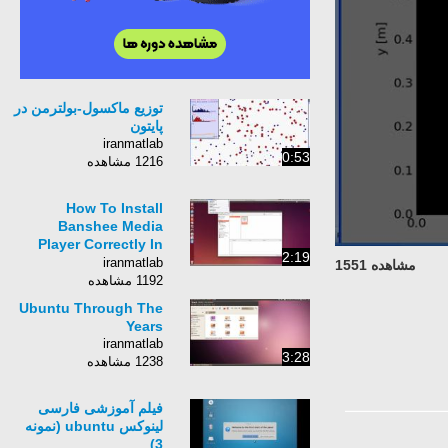
توزیع ماکسول-بولترمن در
پایتون
iranmatlab
0:53
1216 مشاهده
How To Install
Banshee Media
Player Correctly In
2:19
Ubuntu 14.04
iranmatlab
مشاهده 1551
1192 مشاهده
Ubuntu Through The
Years
iranmatlab
3:28
1238 مشاهده
فیلم آموزشی فارسی
لینوکس ubuntu (نمونه
3)