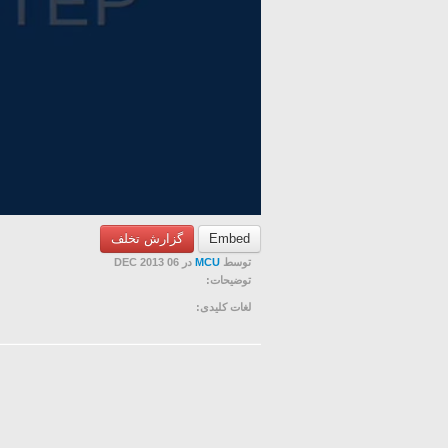
گزارش تخلف
Embed
در 06 DEC 2013
MCU
توسط
توضیحات:
لغات کلیدی: