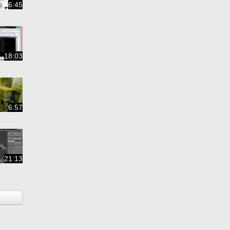
6:45
18:03
6:57
21:13