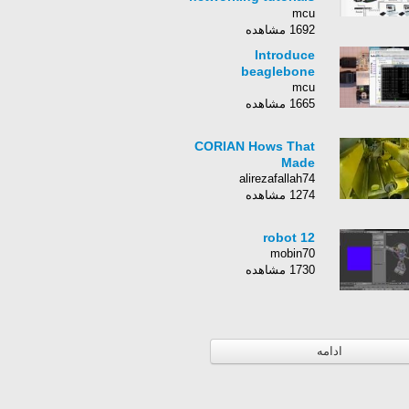
part - 2
mcu
1692 مشاهده
Introduce
beaglebone
mcu
1665 مشاهده
CORIAN Hows That
Made
alirezafallah74
1274 مشاهده
robot 12
mobin70
1730 مشاهده
ادامه