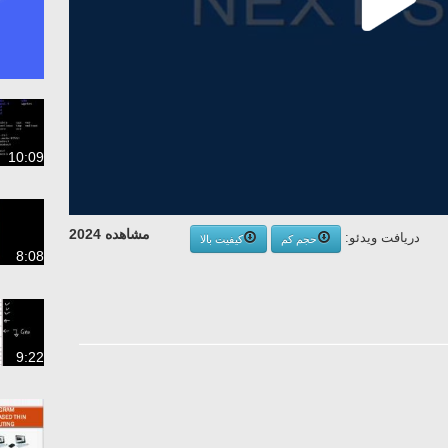
10:09
مشاهده 2024
دریافت ویدئو:
حجم کم
کیفیت بالا
8:08
9:22