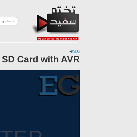
-
mcu
g SD Card with AVR