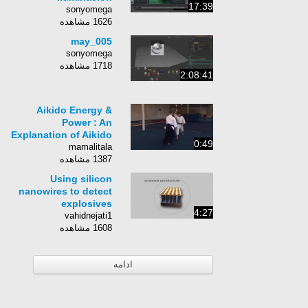
17:39
sonyomega
1626 مشاهده
may_005
sonyomega
1718 مشاهده
2:08:41
Aikido Energy &
Power : An
Explanation of Aikido
0:49
mamalitala
1387 مشاهده
Using silicon
nanowires to detect
explosives
4:27
vahidnejati1
1608 مشاهده
ادامه