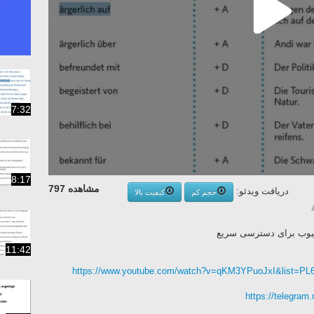
7:32
8:17
مشاهده 797
دریافت ویدئو:
حجم کم
کیفیت بالا
تیوب برای دسترسی‌ سریع
11:42
https://www.youtube.com/watch?v=qKM3YPuoJxI&list=
https://telegra