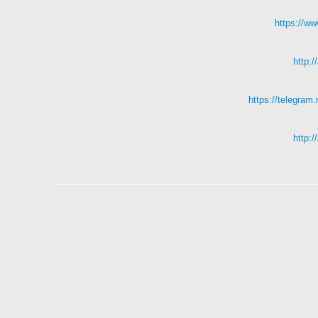
https://
http:
https://telegra
http: