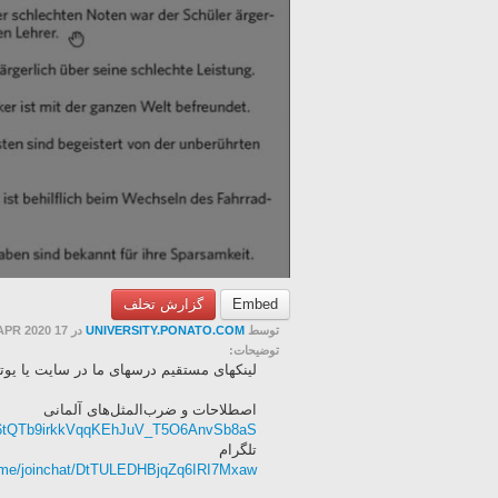
گزارش تخلف
Embed
در 17 APR 2020
UNIVERSITY.PONATO.COM
توسط
توضیحات:
لینکهای مستقیم درسهای ما در سایت یا یو
اصطلاحات و ضرب‌المثل‌های آلمانی‌
PL6tQTb9irkkVqqKEhJuV_T5O6AnvSb8aS
تلگرام
m.me/joinchat/DtTULEDHBjqZq6IRI7Mxaw