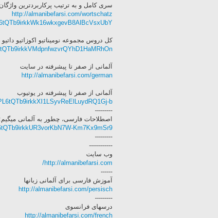
سری کامل و به ترتیب پرکاربردترین واژگان 
http://almanibefarsi.com/wortschatz
t=PL6tQTb9irkkWk16wkxgevB8AlBcVsxUbY
کل دروس مجموعه نومیناتیو اکوزاتیو داتیو
PL6tQTb9irkkVMdpnfwzvrQYhD1HaMRhOn
آلمانی‌ از صفر تا پیشرفته در سایت
http://almanibefarsi.com/german
آلمانی‌ از صفر تا پیشرفته در یوتیوب
st=PL6tQTb9irkkXI1LSyvReElLuydRQ1Gj-b
---------
اصطلاحات فارسی، چطور به آلمانی‌ میگیم:،
t=PL6tQTb9irkkUR3vorKbN7W-Km7Kx9mSr9
---------
------------
وب سایت
http://almanibefarsi.com/
------
آموزش فارسی برای آلمانی‌ زبانها
http://almanibefarsi.com/persisch
---------
درسهای فرانسوی
http://almanibefarsi.com/french