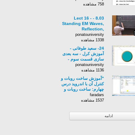
758 مشاهده
8.03 - Lect 16 -
Standing EM Waves,
Reflection,
Transmission Lines,
ponatouniversity
Rad. Pressure
1338 مشاهده
24- سعید طوفانی -
آموزش کرل - سه بعدی
سازی قسمت سوم -
گرافیک - Corel Draw
ponatouniversity
1136 مشاهده
"آموزش ساخت روبات و
کنترل آن با اندروید درس
چهارم: ساخت روبات و
شبیه سازی در پروتئوس
faradars
(ت)"
1537 مشاهده
ادامه