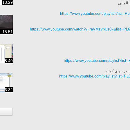
13:29
آلمانی‌
https://www.youtube.com/playlist?lis
https://www.youtube.com/watch?v=raVMzvpUs0k&list=
1:15:51
8:40
https://www.youtube.com/playlist?li
 درسهای کوتاه
https://www.youtube.com/playlist?lis
6:32