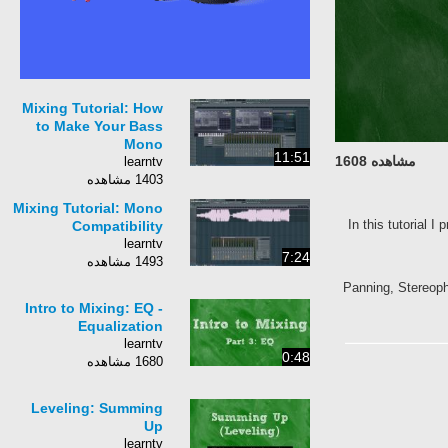
Mixing Tutorial: How
to Make Your Bass
Mono
11:51
مشاهده 1608
learntv
1403 مشاهده
Mixing Tutorial: Mono
In this tutorial 
Compatibility
learntv
7:24
1493 مشاهده
FL, Studio, استودیو, رایگان, آموزشهای, کمیاب
Intro to Mixing: EQ -
Equalization
learntv
0:48
1680 مشاهده
Leveling: Summing
Up
learntv