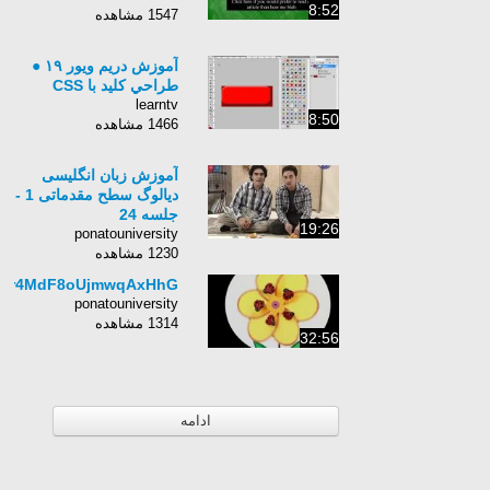
8:52
1547 مشاهده
آموزش دريم ويور ۱۹ ●
طراحي کليد با CSS
learntv
8:50
1466 مشاهده
آموزش زبان انگلیسی
دیالوگ سطح مقدماتی 1 -
جلسه 24
19:26
ponatouniversity
1230 مشاهده
kvr4MdF8oUjmwqAxHhG
ponatouniversity
1314 مشاهده
32:56
ادامه