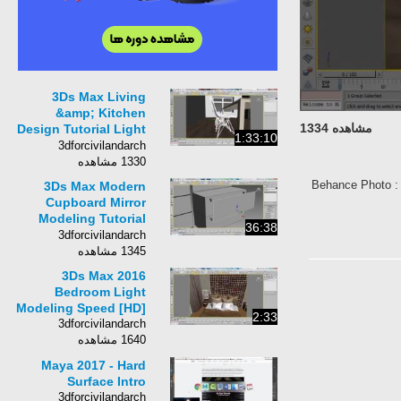
3Ds Max Living
&amp; Kitchen
مشاهده 1334
Design Tutorial Light
1:33:10
2016+ Photosop [HD]
3dforcivilandarch
1330 مشاهده
Behance Photo 
3Ds Max Modern
Cupboard Mirror
Modeling Tutorial
36:38
2017 +Photoshop
3dforcivilandarch
1345 مشاهده
3Ds Max 2016
Bedroom Light
Modeling Speed [HD]
2:33
3dforcivilandarch
1640 مشاهده
Maya 2017 - Hard
Surface Intro
3dforcivilandarch