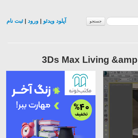
ثبت نام
|
ورود
|
آپلود ویدئو
جستجو
3Ds Max Living &amp;