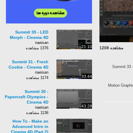
Summit 35 - LED
Morph - Cinema 4D
naeisan
21:10
مشاهده 1208
1376 مشاهده
Summit 31 - Fresh
Summit 33 -
Cookie - Cinema 4D
naeisan
33:44
1174 مشاهده
Motion Graphi
Summit 30 -
Papercraft Olympics -
Cinema 4D
43:28
naeisan
1136 مشاهده
How To - Make an
Advanced Intro in
Cinema 4D (Part 2)