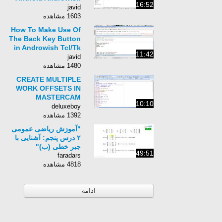
16:52
based App Lesson 3
javid
(English Version)
1603 مشاهده
How To Make Use Of
The Back Key Button
in Androwish Tcl/Tk
11:42
Based App Lesson 5
javid
(English Version)
1480 مشاهده
CREATE MULTIPLE
WORK OFFSETS IN
MASTERCAM
10:10
MILLING
deluxeboy
1392 مشاهده
"آموزش ریاضی عمومی
۲ درس پنجم: آشنایی با
جبر خطی (ب)"
49:51
faradars
4818 مشاهده
ادامه