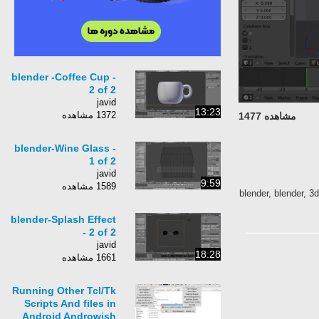
blender -Coffee Cup -
2 of 2
javid
13:23
1372 مشاهده
مشاهده 1477
blender-Wine Glass -
1 of 2
javid
9:59
1589 مشاهده
ساختن, فنجان, در, blende
blender-Splash Effect
- 2 of 2
javid
18:28
1661 مشاهده
Running Other Tcl/Tk
Scripts And files in
Android Androwish