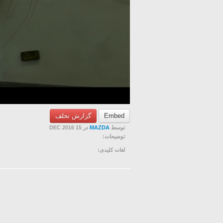
گزارش تخلف
Embed
در 15 DEC 2016
MAZDA
توسط
توضیحات:
لغات کلیدی: