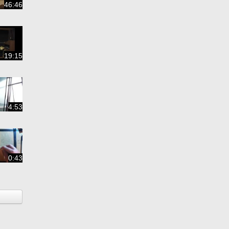
46:46
19:15
4:53
0:43