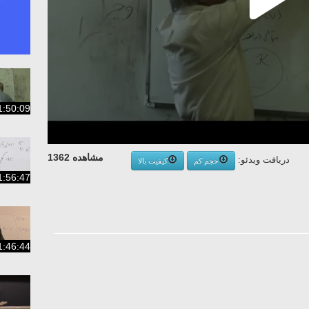
1:50:09
مشاهده 1362
دریافت ویدئو:
حجم کم
کیفیت بالا
1:56:47
1:46:44