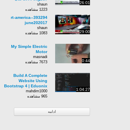
26:01
روسیه
shaun
1223 مشاهده
393294-rt-america-
june202017
shaun
29:00
1083 مشاهده
My Simple Electric
Motor
masnadi
0:44
7673 مشاهده
Build A Complete
Website Using
Bootstrap 4 | Eduonix
1:04:27
mahdim1000
965 مشاهده
ادامه