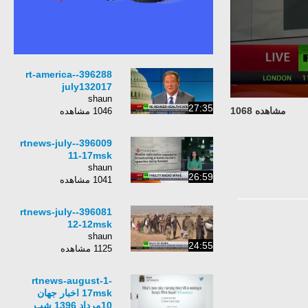
396288-rt-america-
july132017
shaun
27:35
مشاهده 1068
1046 مشاهده
396009-rtnews-july-
11-17msk
shaun
26:59
1041 مشاهده
396081-rtnews-july-
12-12msk
shaun
24:55
1125 مشاهده
rtnews-august-1-
17msk اخبار جهان
10مرداد 1396 شب