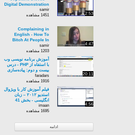
Digital Demonstration
samir
2:53
1451 مشاهده
Complaining in
English - How To
Bitch At People In
4:47
English! Casual
samir
English
1203 مشاهده
آموزش برنامه نویسی وب
با استفاه از PHP - درس
بیست و دوم: پیاده‌سازی
20:11
یک پروژه وب کامل و
faradars
ساده (پ)
1916 مشاهده
فیلم آموزش کار با ویژوال
استدیو ۲۰۱۲ – زبان
انگلیسی - بخش 41
4:56
imaan
1695 مشاهده
ادامه