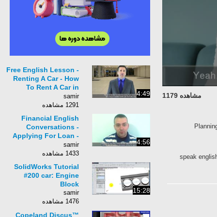
Free English Lesson -
Renting A Car - How
To Rent A Car in
4:49
مشاهده 1179
English
samir
1291 مشاهده
Financial English
Plann
Conversations -
Applying For Loan -
4:56
Online English
samir
Lesson
1433 مشاهده
speak engli
SolidWorks Tutorial
#200 car: Engine
Block
15:28
samir
1476 مشاهده
Copeland Discus™