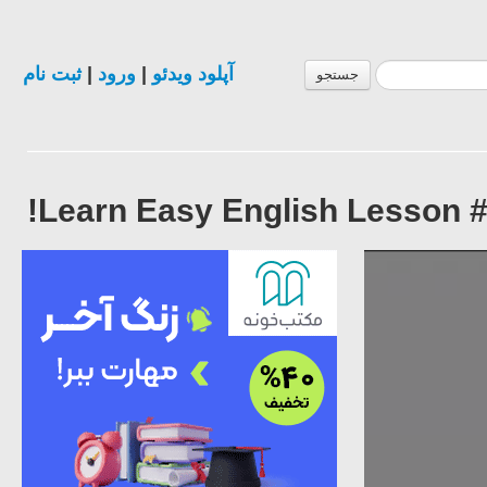
ثبت نام
|
ورود
|
آپلود ویدئو
جستجو
Learn Easy English Lesson #