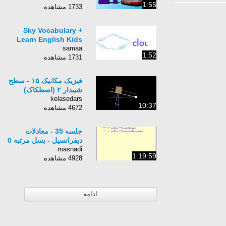
1:55
1733 مشاهده
Sky Vocabulary +
Learn English Kids
samaa
1:52
1731 مشاهده
فیزیک مکانیک ۱۵ - سطح
شیبدار ۲ (اصطکاک)
kelasedars
10:37
4672 مشاهده
جلسه 35 - معادلات
دیفرانسیل - بسل مرتبه 0
masnadi
1:19:59
4928 مشاهده
ادامه