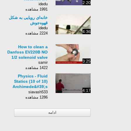
2:20
idedu
1991 مشاهده
خانه‌ای رویایی به شکل
قهوه‌جوش
idedu
4:36
2224 مشاهده
How to clean a
Danfoss EV220B NO
1/2 solenoid valve
3:25
samir
1422 مشاهده
Physics - Fluid
Statics (10 of 10)
Archimede&#39;s
4:17
Principle: Density of
siavash533
an Object
1286 مشاهده
ادامه