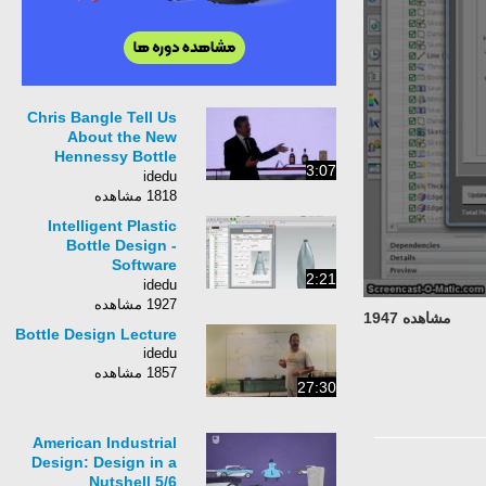
Chris Bangle Tell Us
About the New
Hennessy Bottle
3:07
Design
idedu
1818 مشاهده
Intelligent Plastic
Bottle Design -
Software
2:21
Demonstration #2
idedu
1927 مشاهده
مشاهده 1947
Bottle Design Lecture
idedu
1857 مشاهده
27:30
American Industrial
Design: Design in a
Nutshell 5/6