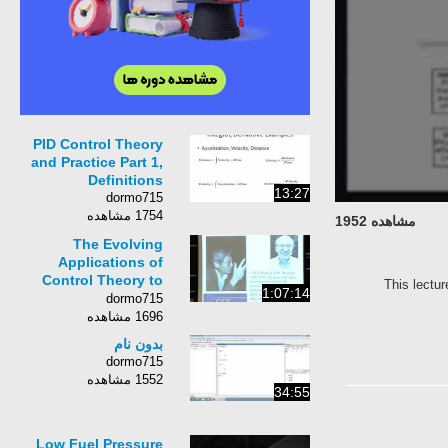
PID Control Theory
and Practice Part 1,
Definitions
13:27
dormo715
1754 مشاهده
مشاهده 1952
The Evolving
Applications of
Control Theory to
This lec
1:07:14
Devices, Networks
dormo715
and Life Itself
1696 مشاهده
بدون نام
dormo715
1552 مشاهده
34:55
Low Fuel Pressure