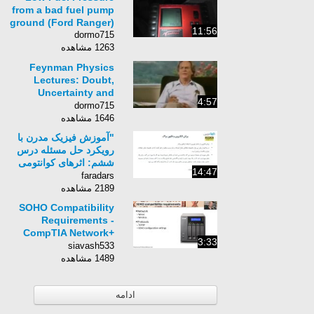
from a bad fuel pump
ground (Ford Ranger)
11:56
dormo715
1263 مشاهده
Feynman Physics
Lectures: Doubt,
Uncertainty and
4:57
Religion
dormo715
1646 مشاهده
"آموزش فیزیک مدرن با
رویکرد حل مسئله درس
ششم: اثرهای کوانتومی
14:47
موجی "
faradars
2189 مشاهده
SOHO Compatibility
Requirements -
CompTIA Network+
3:33
N10-005: 2.6
siavash533
1489 مشاهده
ادامه