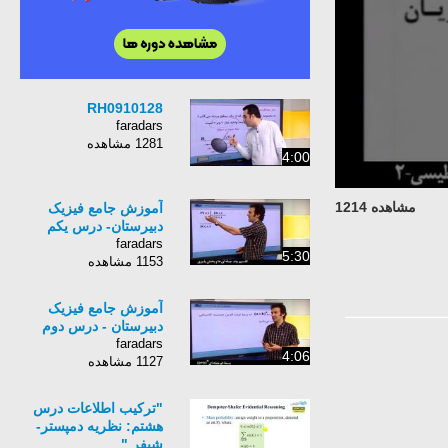
RH0910128
faradars
1281 مشاهده
4:00
مشاهده 1214
آموزش جامع فیزیک
دبیرستان- درس یکم
faradars
5:30
1153 مشاهده
آموزش جامع فیزیک
دبیرستان - درس دوم
faradars
4:06
1127 مشاهده
"ترکیب اطلاعات درس
هشتم: نظریه دمپستر-
شیفر "