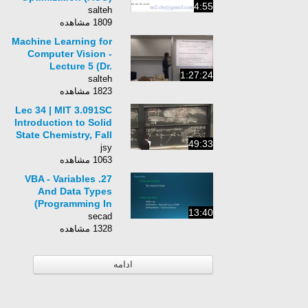
4:55
algorithm in ns2
salteh
1809 مشاهده
Machine Learning for
Computer Vision -
Lecture 5 (Dr.
1:27:24
Rudolph Triebel)
salteh
1823 مشاهده
Lec 34 | MIT 3.091SC
Introduction to Solid
State Chemistry, Fall
49:33
2010
jsy
1063 مشاهده
27. VBA - Variables
And Data Types
(Programming In
13:40
Access 2013)
secad
1328 مشاهده
ادامه