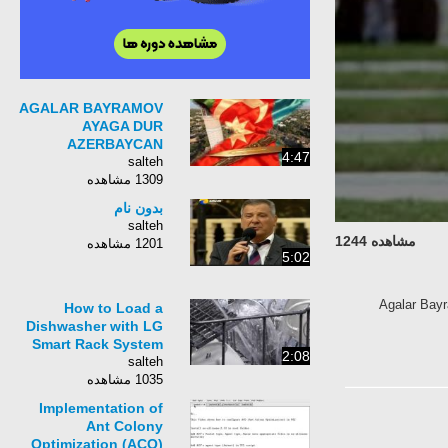
AGALAR BAYRAMOV
AYAGA DUR
AZERBAYCAN
4:47
salteh
1309 مشاهده
بدون نام
salteh
مشاهده 1244
1201 مشاهده
5:02
Agalar Bay
How to Load a
Dishwasher with LG
Smart Rack System
2:08
salteh
1035 مشاهده
Implementation of
Ant Colony
Optimization (ACO)