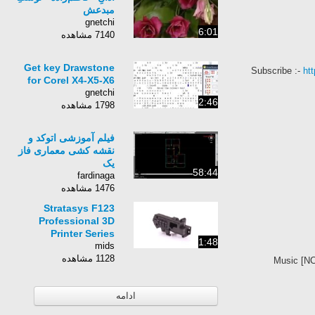
مبدعش
gnetchi
6:01
7140 مشاهده
Get key Drawstone
for Corel X4-X5-X6
gnetchi
2:46
1798 مشاهده
فیلم آموزشی اتوکد و
نقشه کشی معماری فاز
یک
58:44
fardinaga
1476 مشاهده
Stratasys F123
Professional 3D
Printer Series
1:48
mids
1128 مشاهده
ادامه