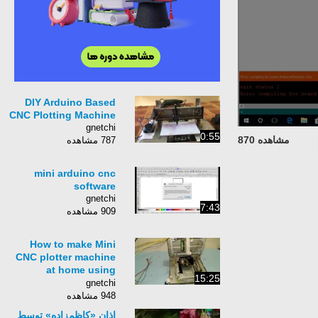
DIY Arduino Based
CNC Plotting Machine
gnetchi
0:55
مشاهده 870
787 مشاهده
mini arduino cnc
software
gnetchi
7:43
909 مشاهده
How to make Mini
CNC plotter machine
at home using
15:25
Arduino, L293d Motor
gnetchi
shield & old DVD
948 مشاهده
drive
اذانِ «کاظم‌زاده» توسطِ