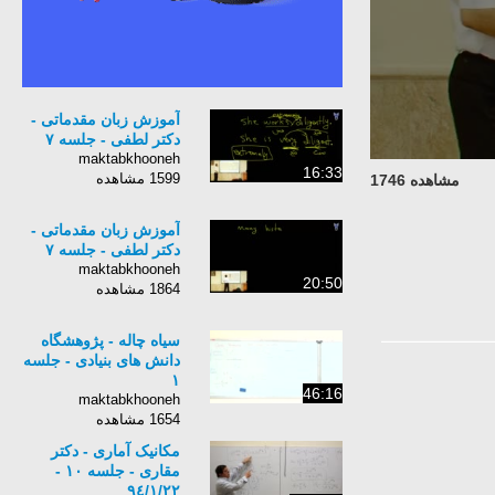
آموزش زبان مقدماتی -
دکتر لطفی - جلسه ٧
maktabkhooneh
16:33
1599 مشاهده
مشاهده 1746
آموزش زبان مقدماتی -
دکتر لطفی - جلسه ٧
maktabkhooneh
20:50
1864 مشاهده
سیاه چاله - پژوهشگاه
دانش های بنیادی - جلسه
١
46:16
maktabkhooneh
1654 مشاهده
مکانیک آماری - دکتر
مقاری - جلسه ١٠ -
٩٤/١/٢٢