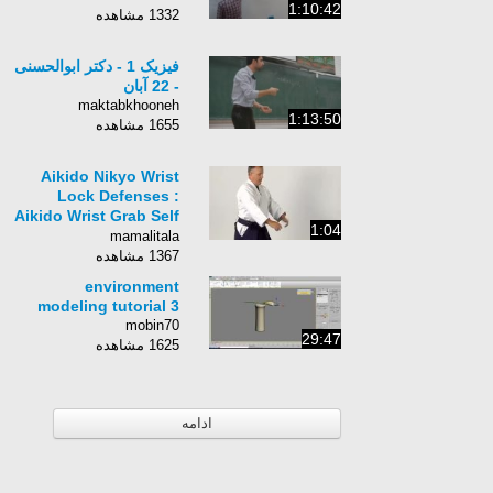
1:10:42
1332 مشاهده
فیزیک 1 - دکتر ابوالحسنی
- 22 آبان
maktabkhooneh
1:13:50
1655 مشاهده
Aikido Nikyo Wrist
Lock Defenses :
Aikido Wrist Grab Self
1:04
Defense
mamalitala
1367 مشاهده
environment
modeling tutorial 3
mobin70
29:47
1625 مشاهده
ادامه