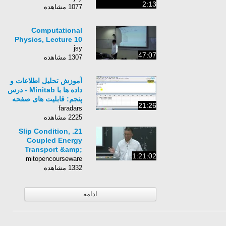
2:13
1077 مشاهده
Computational
Physics, Lecture 10
jsy
47:07
1307 مشاهده
آموزش تحلیل اطلاعات و
داده ها با Minitab - درس
پنجم: قابلیت های صفحه
21:26
Session و ماکرو نویسی
faradars
در Minitab
2225 مشاهده
21. Slip Condition,
Coupled Energy
Transport &amp;
1:21:02
Conversion
mitopencourseware
1332 مشاهده
ادامه