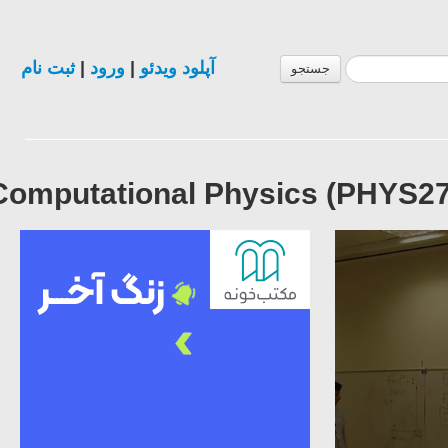
ثبت نام
|
ورود
|
آپلود ویدئو
جستجو
Computational Physics (PHYS27