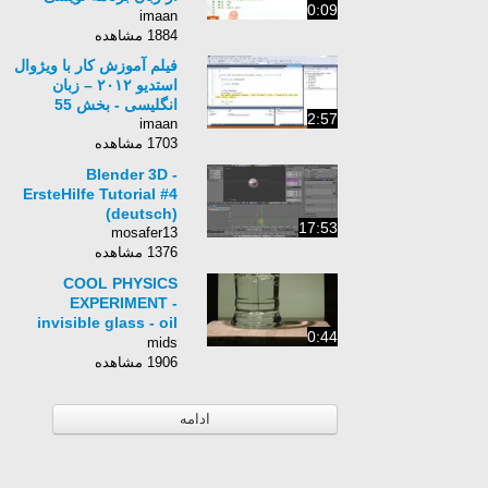
0:09
Python برای کامپیوتر-
imaan
زبان انگلیسی - بخش 234
1884 مشاهده
فیلم آموزش کار با ویژوال
استدیو ۲۰۱۲ – زبان
انگلیسی - بخش 55
2:57
imaan
1703 مشاهده
Blender 3D -
ErsteHilfe Tutorial #4
(deutsch)
17:53
mosafer13
1376 مشاهده
COOL PHYSICS
EXPERIMENT -
invisible glass - oil
0:44
and water
mids
1906 مشاهده
ادامه