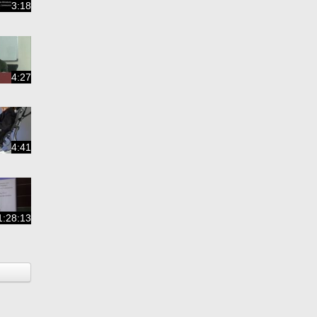
3:18
4:27
4:41
1:28:13