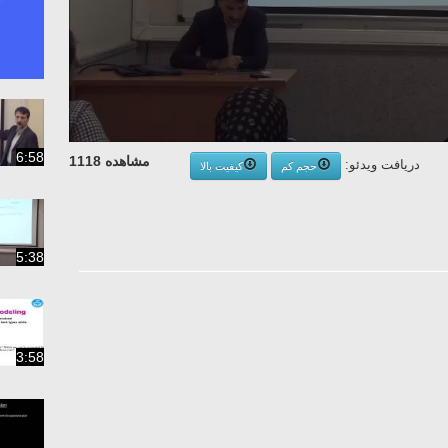
6:58
مشاهده 1118
دریافت ویدئو:
حجم کم
کیفیت بالا
5:38
3:58