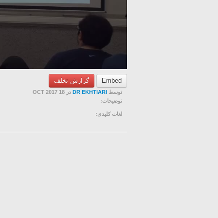
Embed
گزارش تخلف
توسط
DR EKHTIARI
در 18 OCT 2017
توضیحات:
لغات کلیدی: