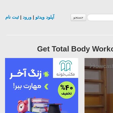
ثبت نام
|
ورود
|
آپلود ویدئو
جستجو
Get Total Body Worko