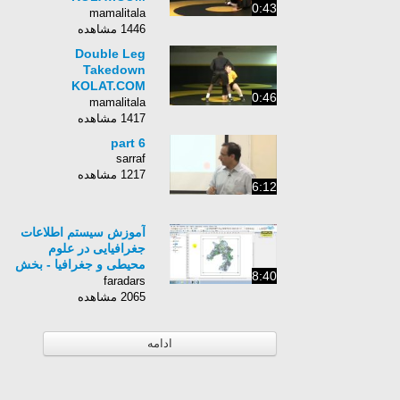
0:43
Wrestling Techniques
mamalitala
Moves Instruction
1446 مشاهده
Double Leg
Takedown
KOLAT.COM
0:46
Wrestling Moves
mamalitala
Techniques
1417 مشاهده
Instruction
part 6
sarraf
1217 مشاهده
6:12
آموزش سیستم اطلاعات
جغرافیایی در علوم
محیطی و جغرافیا - بخش
8:40
چهارم
faradars
2065 مشاهده
ادامه