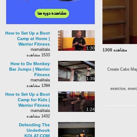
How to Set Up a Boot
Camp at Home |
Warrior Fitness
1:30
mamalitala
مشاهده 1308
1533 مشاهده
How to Do Monkey
Bar Jumps | Warrior
Create Cake Mag
Fitness
1:39
mamalitala
1394 مشاهده
exercise, exerc
How to Set Up a Boot
Camp for Kids |
Warrior Fitness
1:24
mamalitala
1432 مشاهده
Defending The
Underhook
KOLAT.COM