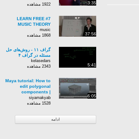
3:35
1922 مشاهده
#7 LEARN FREE
MUSIC THEORY
music
37:56
1868 مشاهده
گراف ۱۱ - روش‌های حل
مسئله در گراف ۴
kelasedars
5:41
2343 مشاهده
Maya tutorial: How to
edit polygonal
components |
6:05
lynda.com
siyamakyab
1528 مشاهده
ادامه