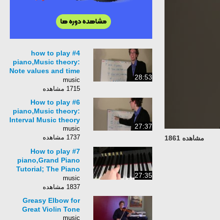
#4 how to play
piano,Music theory:
Note values and time
28:53
signatures
music
1715 مشاهده
#6 How to play
piano,Music theory:
Interval Music theory
27:37
music
1737 مشاهده
مشاهده 1861
#7 How to play
piano,Grand Piano
Tutorial; The Piano
27:35
and how it works.
music
1837 مشاهده
Greasy Elbow for
Great Violin Tone
music