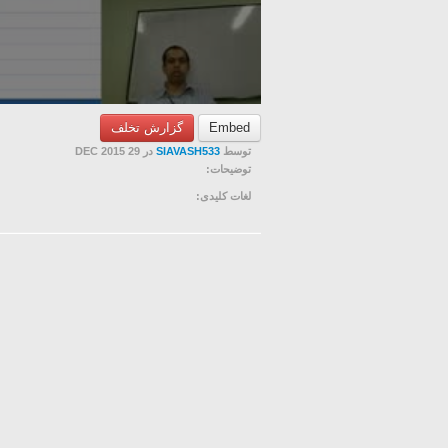
گزارش تخلف
Embed
در 29 DEC 2015
SIAVASH533
توسط
توضیحات:
لغات کلیدی: