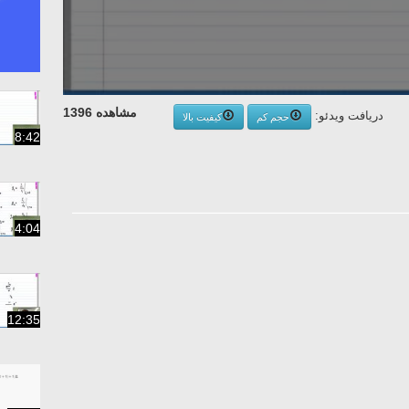
مشاهده 1396
دریافت ویدئو:
حجم کم
کیفیت بالا
8:42
4:04
12:35