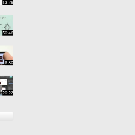
13:26
50:46
6:30
20:22