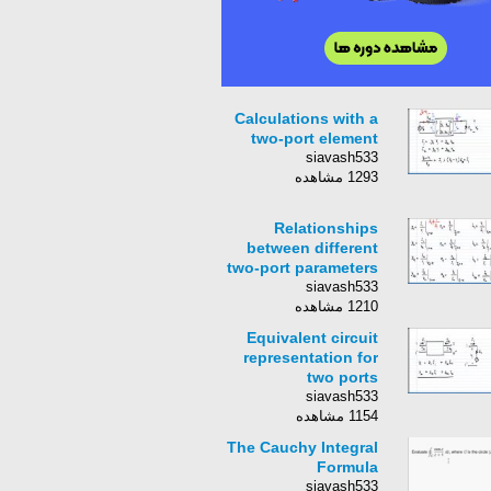
Calculations with a
two-port element
siavash533
1293 مشاهده
Relationships
between different
two-port parameters
siavash533
1210 مشاهده
Equivalent circuit
representation for
two ports
siavash533
1154 مشاهده
The Cauchy Integral
Formula
siavash533