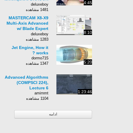
4:45
650 Model)
deluxeboy
1481 مشاهده
MASTERCAM X8-X9
Multi-Axis Advanced
w/ Blade Expert
8:10
(Impeller) - 3.3 SHH
deluxeboy
Dynamic Opti-Rough
1283 مشاهده
Jet Engine, How it
works ?
dormo715
5:20
1347 مشاهده
Advanced Algorithms
(COMPSCI 224),
Lecture 6
1:23:46
amirnmt
1104 مشاهده
ادامه