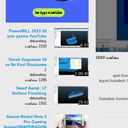
20 PowerMILL 2013
yazı yazma YouTube
deluxeboy
6:43
2150 مشاهده
مشاهده 1693
18 Ornek Uygulama
ve Nc Kod Oluşturma
1
1:00:40
deluxeboy
&quot;Au
1286 مشاهده
&quot;Autodesk I
17 Swarf &amp;
Surface Finishing
deluxeboy
Autodesk Invento
25:42
1501 مشاهده
Xiaomi Redmi Note 3
Pro Gaming
Review(SNAPDRAGON