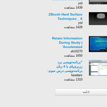
ytd
1439 مشاهده
ZBrush Hard Surface
Techniques _ 6
ytd
1428 مشاهده
Retain Information
During Study |
'Accelerated
Learning' | A Powerful
ah10270
Study Tool! (Study
1650 مشاهده
Aid 13)
"برنامه‌نویسی برد
رزبری‌پای با 4 زبان
برنامه‌نویسی‎ درس سوم:
آموزش زبان
faradars
برنامه‌نویسی کیوت (ب)"
1310 مشاهده
ادامه