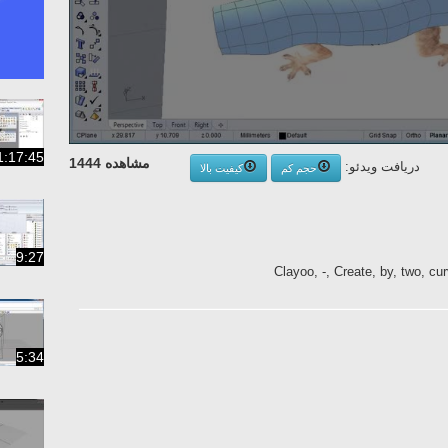
1:17:45
مشاهده 1444
دریافت ویدئو:
حجم کم
کیفیت بالا
9:27
Clayoo, -, Create, by, two, c
5:34