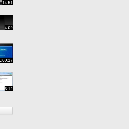
14:51
4:09
1:00:17
6:12