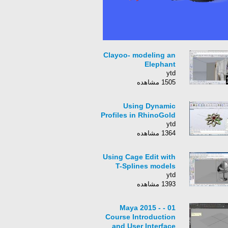
Clayoo- modeling an
Elephant
ytd
1505 مشاهده
Using Dynamic
Profiles in RhinoGold
ytd
1364 مشاهده
Using Cage Edit with
T-Splines models
ytd
1393 مشاهده
01 - Maya 2015 -
Course Introduction
and User Interface