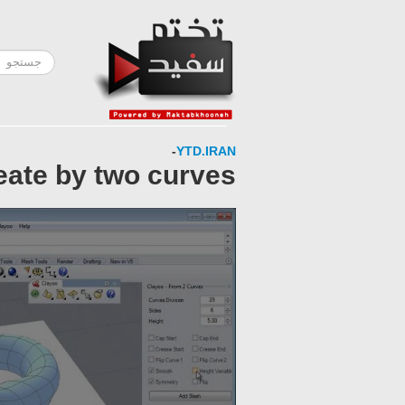
-
YTD.IRAN
eate by two curves