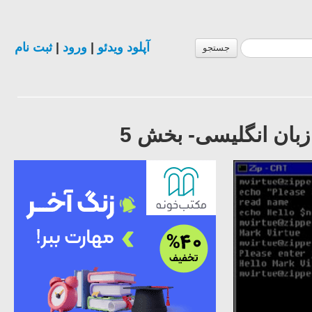
آپلود ویدئو
|
ورود
|
ثبت نام
جستجو
بان انگلیسی- بخش 5