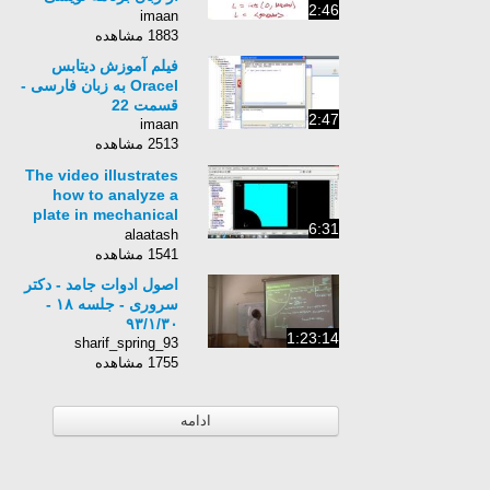
2:46
Python برای کامپیوتر-
imaan
زبان انگلیسی - بخش 111
1883 مشاهده
فیلم آموزش دیتابس
Oracel به زبان فارسی -
قسمت 22
2:47
imaan
2513 مشاهده
The video illustrates
how to analyze a
plate in mechanical
6:31
APDL. It also shows
alaatash
symmetry expansion.
1541 مشاهده
اصول ادوات جامد - دکتر
سروری - جلسه ١٨ -
٩٣/١/٣٠
1:23:14
sharif_spring_93
1755 مشاهده
ادامه