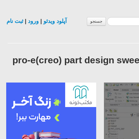
ثبت نام
|
ورود
|
آپلود ویدئو
جستجو
pro-e(creo) part design sw