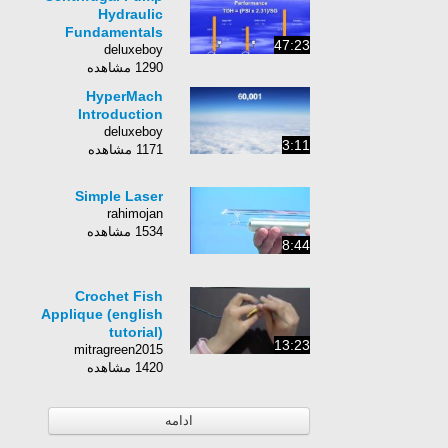
Hydraulic
Fundamentals
47:23
deluxeboy
1290 مشاهده
HyperMach
Introduction
deluxeboy
3:11
1171 مشاهده
Simple Laser
rahimojan
1534 مشاهده
8:44
Crochet Fish
Applique (english
tutorial)
13:23
mitragreen2015
1420 مشاهده
ادامه