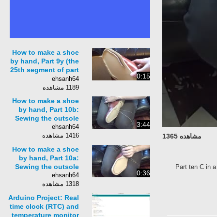
How to make a shoe
by hand, Part 9y (the
25th segment of part
0:15
9): The rand and the
ehsanh64
welting
1189 مشاهده
How to make a shoe
by hand, Part 10b:
Sewing the outsole
3:44
ehsanh64
1416 مشاهده
مشاهده 1365
How to make a shoe
by hand, Part 10a:
Sewing the outsole
Part ten C in 
0:36
ehsanh64
1318 مشاهده
Arduino Project: Real
time clock (RTC) and
temperature monitor