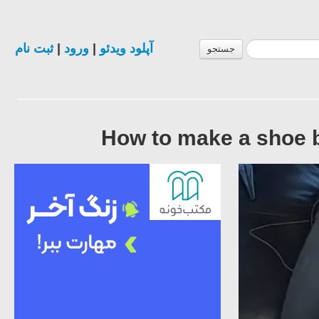
ثبت نام
|
ورود
|
آپلود ویدئو
جستجو
How to make a shoe b