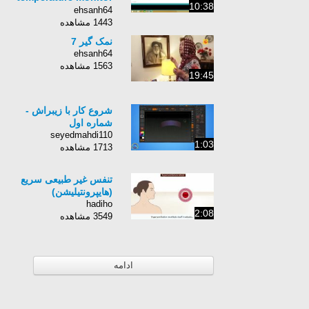
10:38
using the DS3231
ehsanh64
module.
1443 مشاهده
نمک گیر 7
ehsanh64
1563 مشاهده
19:45
شروع کار با زیبراش -
شماره اول
seyedmahdi110
1:03
1713 مشاهده
تنفس غیر طبیعی سریع
(هایپرونتیلیشن)
hadiho
2:08
3549 مشاهده
ادامه