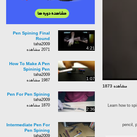
Pen Spining Final
Round
taha2009
4:21
2071 مشاهده
How To Make A Pen
Spininig Pen
taha2009
1:07
1987 مشاهده
مشاهده 1873
Pen For Pen Spining
taha2009
1870 مشاهده
Learn how to spi
2:36
Intermediate Pen For
pencil, 
Pen Spining
taha2009