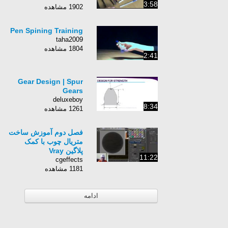
3:58
1902 مشاهده
Pen Spining Training
taha2009
1804 مشاهده
2:41
Gear Design | Spur
Gears
deluxeboy
8:34
1261 مشاهده
فصل دوم آموزش ساخت
متریال چوب با کمک
پلاگین Vray
11:22
cgeffects
1181 مشاهده
ادامه