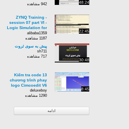
48:24
942 مشاهده
ZYNQ Training -
session 07 part VI -
Logic Simulation for
22:45
an AXI Stream Module
alibaba1359
(continue)
1187 مشاهده
پیش به سوی ثروت
sh711
717 مشاهده
30:48
13 Kiểm tra code
chương trình phay
logo Cimcoedit V6
8:45
deluxeboy
1290 مشاهده
ادامه