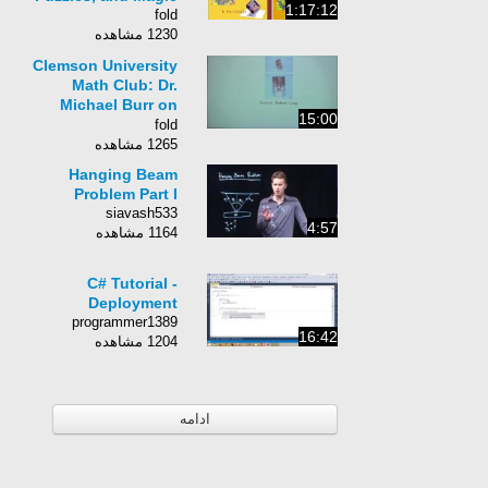
1:17:12
fold
1230 مشاهده
Clemson University
Math Club: Dr.
Michael Burr on
15:00
Mathematical
fold
Origami, Part 2 of 4
1265 مشاهده
Hanging Beam
Problem Part I
siavash533
4:57
1164 مشاهده
C# Tutorial -
Deployment
programmer1389
16:42
1204 مشاهده
ادامه