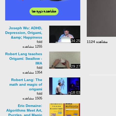
Joseph Wu: ADHD,
Depression, Origami,
&amp; Happiness
34:25
مشاهده 1124
fold
1255 مشاهده
Robert Lang teaches
Origami: Swallow -
IMA
29:27
fold
1354 مشاهده
Robert Lang: The
math and magic of
origami
18:03
fold
1505 مشاهده
Eric Demaine:
Algorithms Meet Art,
Puzzles, and Magic