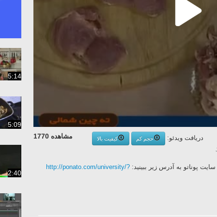
5:14
5:09
مشاهده 1770
دریافت ویدئو:
حجم کم
کیفیت بالا
یت پوناتو به آدرس زیر ببینید:
http://ponato.com/university/?
2:40