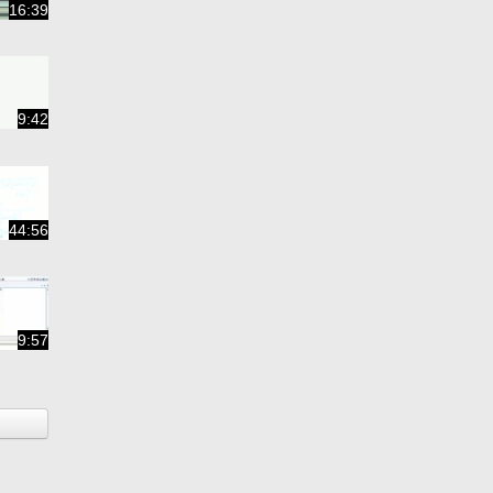
16:39
9:42
44:56
9:57