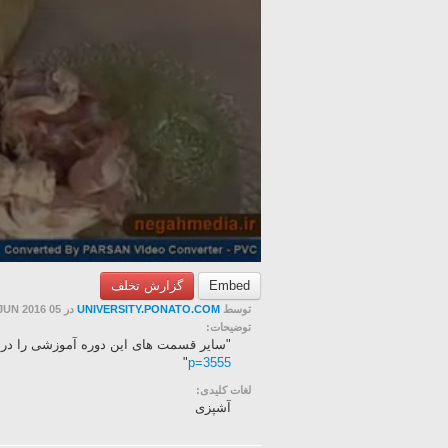
Embed
گزارش تخلف
توسط
UNIVERSITY.PONATO.COM
در 05 JUN 2016
توضیحات:
"سایر قسمت های این دوره آموزشی را در سا
"
p=3555
لغات کلیدی:
آشپزی