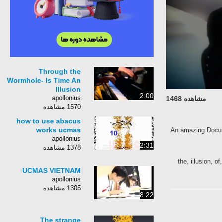
Through the
Wormhole- Is Time An
Illusion
2:00
apollonius
مشاهده 1468
1570 مشاهده
how to use abacus
works ucmas
An amazing Doc
apollonius
2:31
1378 مشاهده
the, illusion,
UCMAS VIETNAM
apollonius
1305 مشاهده
8:22
The strange