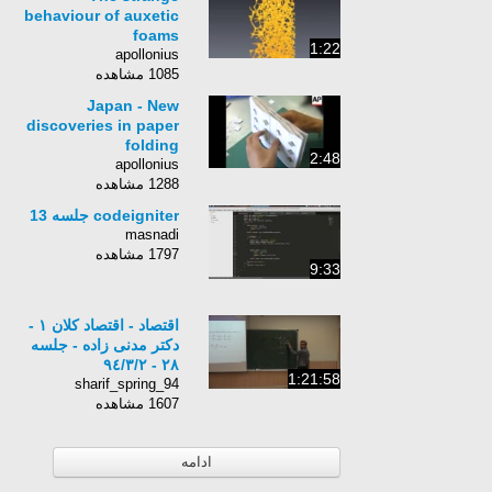
behaviour of auxetic
foams
1:22
apollonius
1085 مشاهده
Japan - New
discoveries in paper
folding
2:48
apollonius
1288 مشاهده
codeigniter جلسه 13
masnadi
1797 مشاهده
9:33
اقتصاد - اقتصاد کلان ۱ -
دکتر مدنی زاده - جلسه
٢٨ - ٩٤/٣/٢
1:21:58
sharif_spring_94
1607 مشاهده
ادامه