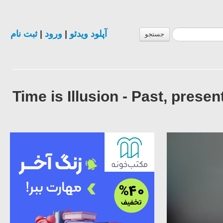
ثبت نام
|
ورود
|
آپلود ویدئو
جستجو
Time is Illusion - Past, prese