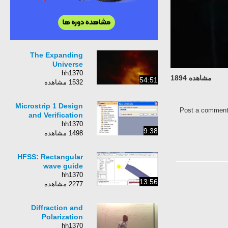
The Expanding
Universe
hh1370
مشاهده 1894
54:51
1532 مشاهده
Microstrip 1 Design
Post a comment b
and Verification
hh1370
9:38
1498 مشاهده
HFSS: Rectangular
wave guide
hh1370
13:56
2277 مشاهده
Diffraction and
Polarization
hh1370