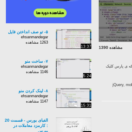
۵- تو صف انداختن فایل
ehsanmandegar
1263 مشاهده
13:37
مشاهده 1390
۷- ساخت منو
ه ی پارس کلیک
ehsanmandegar
1146 مشاهده
5:24
jQuery, mobil,
۸- لینک کردن منو
ehsanmandegar
1147 مشاهده
15:31
الفبای بورس - قسمت 20
: کارمزد معاملات در
بورس