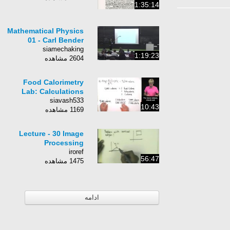
1:35:14
Mathematical Physics
01 - Carl Bender
siamechaking
1:19:23
2604 مشاهده
Food Calorimetry
Lab: Calculations
siavash533
10:43
1169 مشاهده
Lecture - 30 Image
Processing
iroref
56:47
1475 مشاهده
ادامه